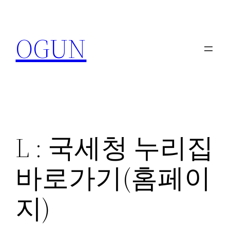
콘
텐
OGUN
츠
로
바
로
가
기
L : 국세청 누리집
바로가기(홈페이
지)