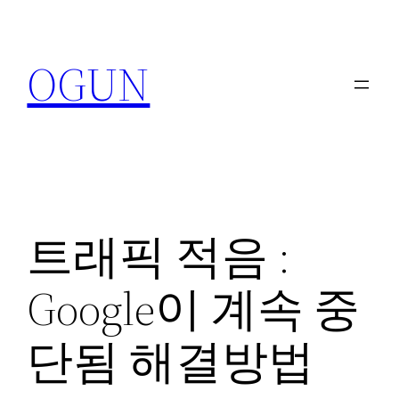
콘
텐
OGUN
츠
로
바
로
가
기
트래픽 적음 :
Google이 계속 중
단됨 해결방법