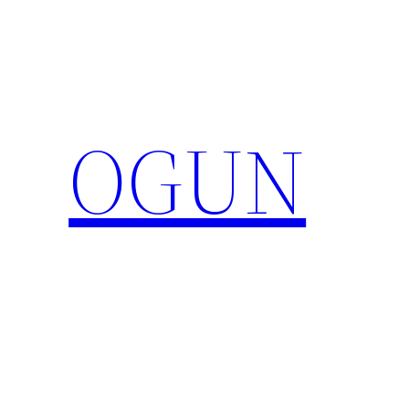
콘
텐
츠
로
바
OGUN
로
가
기