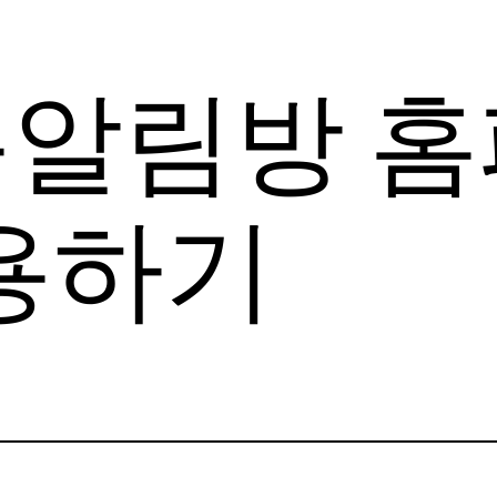
강릉알림방 
용하기