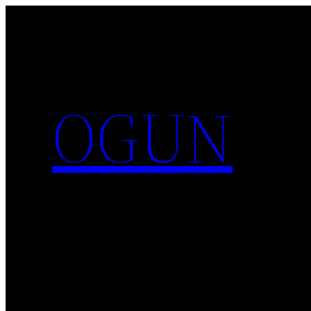
콘
텐
츠
로
바
OGUN
로
가
기